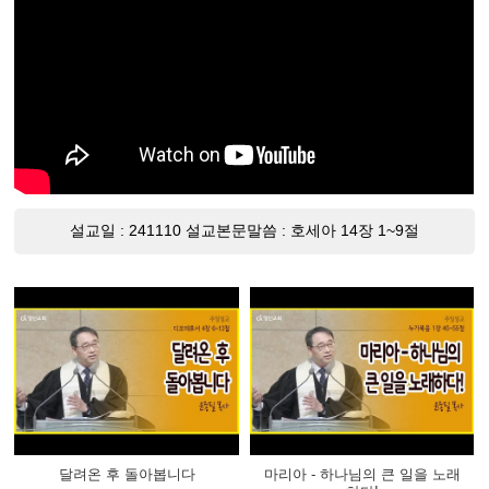
설교일 : 241110 설교본문말씀 : 호세아 14장 1~9절
달려온 후 돌아봅니다
마리아 - 하나님의 큰 일을 노래