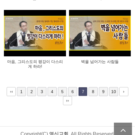
마음, 그리스도의 평강이 다스리
벽을 넘어가는 사람들
게 하라!
1
2
3
4
5
6
8
9
10
7
Copyright(C)
영신교회
. All Rights Reserved.