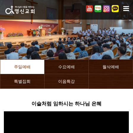
주일예배
수요예배
월삭예배
특별집회
이음특강
이슬처럼 임하시는 하나님 은혜