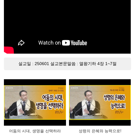
설교일 : 250601 설교본문말씀 : 열왕기하 4장 1~7절
어둠의 시대, 생명을 선택하라
성령의 은혜와 능력으로!