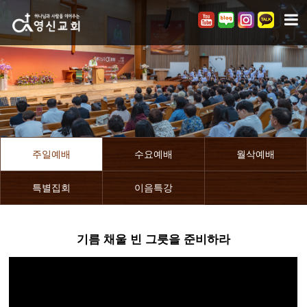
주일예배
수요예배
월삭예배
특별집회
이음특강
기름 채울 빈 그릇을 준비하라